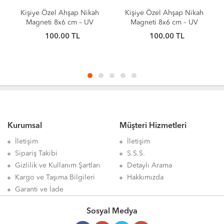
Kişiye Özel Ahşap Nikah
Kişiye Özel Ahşap Nikah
Magneti 8x6 cm – UV
Magneti 8x6 cm – UV
Baskılı Söz, Nişan ve
Baskılı Söz, Nişan ve
100.00 TL
100.00 TL
Nikah Hediyeliği (10
Nikah Hediyeliği (10
Adet)
Adet)
Kurumsal
Müşteri Hizmetleri
İletişim
İletişim
Sipariş Takibi
S.S.S.
Gizlilik ve Kullanım Şartları
Detaylı Arama
Kargo ve Taşıma Bilgileri
Hakkımızda
Garanti ve İade
Sosyal Medya