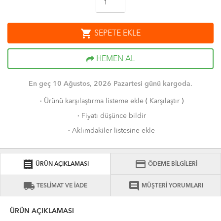
shopping_cart
SEPETE EKLE
HEMEN AL
En geç 10 Ağustos, 2026 Pazartesi günü kargoda.
·
Ürünü karşılaştırma listeme ekle
(
Karşılaştır
)
·
Fiyatı düşünce bildir
·
Aklımdakiler listesine ekle
receipt
credit_card
ÜRÜN AÇIKLAMASI
ÖDEME BİLGİLERİ
local_shipping
comment
TESLİMAT VE İADE
MÜŞTERİ YORUMLARI
ÜRÜN AÇIKLAMASI