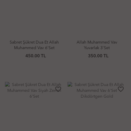
Sabret Şükret Dua Et Allah
Allah Muhammed Vav
Muhammed Vav 6'Set
Yuvarlak 3'Set
Yuvarlak Gümüş
450.00 TL
350.00 TL
favorite_border
favorite_border