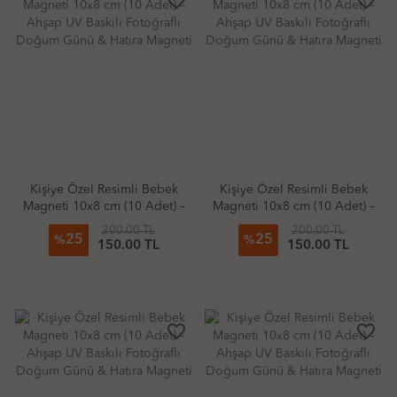
favorite_border
favorite_border
Kişiye Özel Resimli Bebek
Kişiye Özel Resimli Bebek
Magneti 10x8 cm (10 Adet) –
Magneti 10x8 cm (10 Adet) –
Ahşap UV Baskılı Fotoğraflı
Ahşap UV Baskılı Fotoğraflı
200.00 TL
200.00 TL
25
25
Doğum Günü & Hatıra
Doğum Günü & Hatıra
%
%
150.00 TL
150.00 TL
Magneti
Magneti
favorite_border
favorite_border