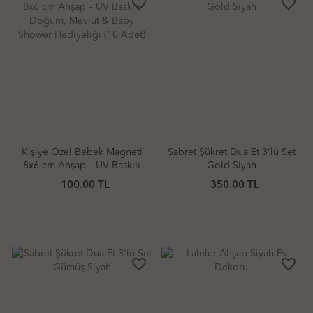
favorite_border
favorite_border
Kişiye Özel Bebek Magneti
Sabret Şükret Dua Et 3'lü Set
8x6 cm Ahşap – UV Baskılı
Gold Siyah
Doğum, Mevlüt & Baby
100.00 TL
350.00 TL
Shower Hediyeliği (10 Adet)
favorite_border
favorite_border