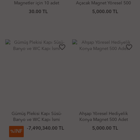
Magnetler için 10 adet
Açacak Magnet Yöresel 500
Adet
30.00 TL
5,000.00 TL
favorite_border
favorite_border
Gümüş Plekisi Kapı Süsü-
Ahşap Yöresel Hediyelik
Banyo ve WC Kapı İsmi
Konya Magnet 500 Adet
-7,490,340.00 TL
5,000.00 TL
INF
%