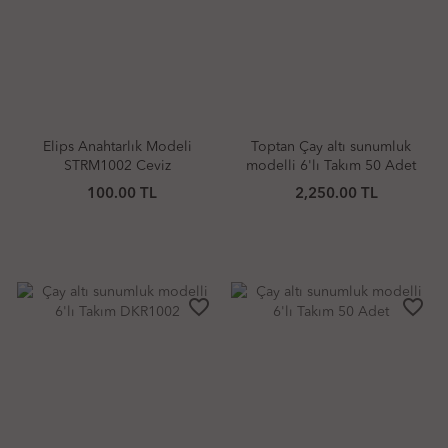
Elips Anahtarlık Modeli
Toptan Çay altı sunumluk
STRM1002 Ceviz
modelli 6'lı Takım 50 Adet
100.00 TL
2,250.00 TL
favorite_border
favorite_border