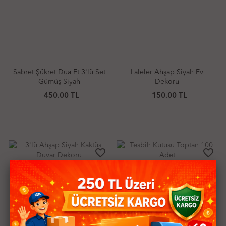
Sabret Şükret Dua Et 3'lü Set
Laleler Ahşap Siyah Ev
Gümüş Siyah
Dekoru
450.00 TL
150.00 TL
favorite_border
favorite_border