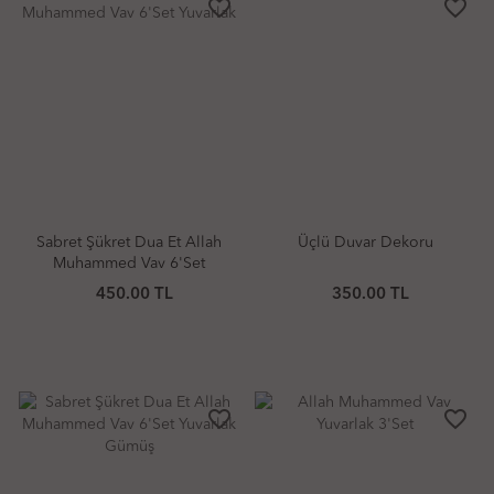
favorite_border
favorite_border
Sabret Şükret Dua Et Allah
Üçlü Duvar Dekoru
Muhammed Vav 6'Set
Yuvarlak
450.00 TL
350.00 TL
favorite_border
favorite_border