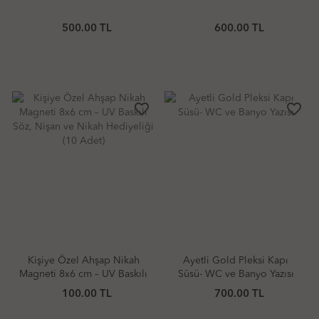
500.00 TL
600.00 TL
favorite_border
favorite_border
Kişiye Özel Ahşap Nikah
Ayetli Gold Pleksi Kapı
Magneti 8x6 cm – UV Baskılı
Süsü- WC ve Banyo Yazısı
Söz, Nişan ve Nikah
100.00 TL
700.00 TL
Hediyeliği (10 Adet)