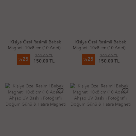
Kişiye Özel Resimli Bebek
Kişiye Özel Resimli Bebek
Magneti 10x8 cm (10 Adet) –
Magneti 10x8 cm (10 Adet) –
Ahşap UV Baskılı Fotoğraflı
Ahşap UV Baskılı Fotoğraflı
200.00 TL
200.00 TL
25
25
Doğum Günü & Hatıra
Doğum Günü & Hatıra
%
%
150.00 TL
150.00 TL
Magneti
Magneti
favorite_border
favorite_border