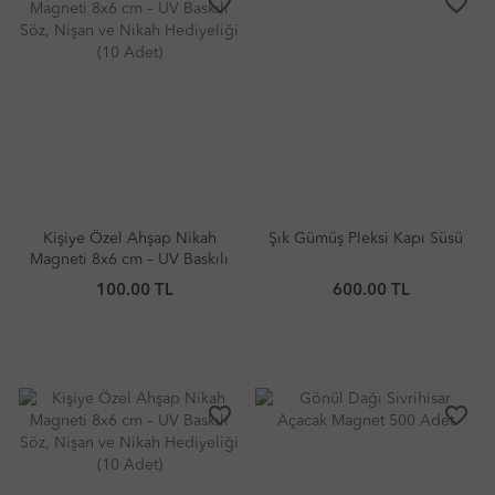
favorite_border
favorite_border
Kişiye Özel Ahşap Nikah
Şık Gümüş Pleksi Kapı Süsü
Magneti 8x6 cm – UV Baskılı
Söz, Nişan ve Nikah
100.00 TL
600.00 TL
Hediyeliği (10 Adet)
favorite_border
favorite_border