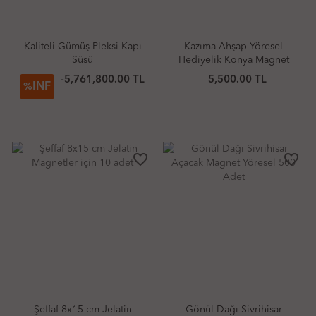
Kaliteli Gümüş Pleksi Kapı
Kazıma Ahşap Yöresel
Süsü
Hediyelik Konya Magnet
Modeli 500 Adet
-5,761,800.00 TL
5,500.00 TL
INF
%
favorite_border
favorite_border
Şeffaf 8x15 cm Jelatin
Gönül Dağı Sivrihisar