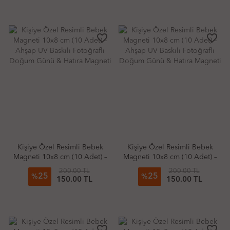
favorite_border
favorite_border
Kişiye Özel Resimli Bebek
Kişiye Özel Resimli Bebek
Magneti 10x8 cm (10 Adet) –
Magneti 10x8 cm (10 Adet) –
Ahşap UV Baskılı Fotoğraflı
Ahşap UV Baskılı Fotoğraflı
200.00 TL
200.00 TL
25
25
Doğum Günü & Hatıra
Doğum Günü & Hatıra
%
%
150.00 TL
150.00 TL
Magneti
Magneti
favorite_border
favorite_border