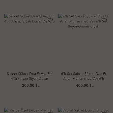
favorite_border
favorite_border
Sabret Şükret Dua Et Vav Elif
6'lı Set Sabret Şükret Dua Et
4'lü Ahşap Siyah Duvar
Allah Muhammed Vav 6'lı
Dekoru
Set Beyaz-Gümüş-Siyah
200.00 TL
400.00 TL