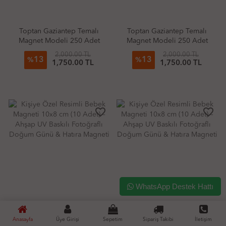
Toptan Gaziantep Temalı
Toptan Gaziantep Temalı
Magnet Modeli 250 Adet
Magnet Modeli 250 Adet
2,000.00 TL
2,000.00 TL
13
13
%
%
1,750.00 TL
1,750.00 TL
favorite_border
favorite_border
WhatsApp Destek Hattı
Kişiye Özel Resimli Bebek
Kişiye Özel Resimli Bebek
Anasayfa
Üye Girişi
Sepetim
Sipariş Takibi
İletişim