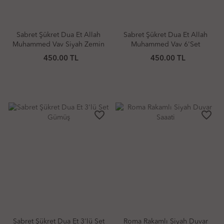
Sabret Şükret Dua Et Allah
Sabret Şükret Dua Et Allah
Muhammed Vav Siyah Zemin
Muhammed Vav 6'Set
6'Set
Dikdörtgen Gold
450.00 TL
450.00 TL
favorite_border
favorite_border
Sabret Şükret Dua Et 3'lü Set
Roma Rakamlı Siyah Duvar