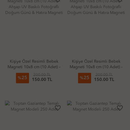
Kişiye Özel Resimli Bebek
Kişiye Özel Resimli Bebek
Magneti 10x8 cm (10 Adet) –
Magneti 10x8 cm (10 Adet) –
Ahşap UV Baskılı Fotoğraflı
Ahşap UV Baskılı Fotoğraflı
200.00 TL
200.00 TL
25
25
Doğum Günü & Hatıra
Doğum Günü & Hatıra
%
%
150.00 TL
150.00 TL
Magneti
Magneti
favorite_border
favorite_border