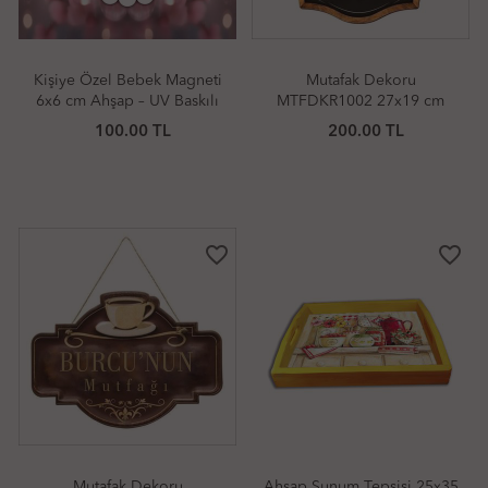
Kişiye Özel Bebek Magneti
Mutafak Dekoru
6x6 cm Ahşap – UV Baskılı
MTFDKR1002 27x19 cm
Doğum, Mevlüt & Baby
100.00 TL
200.00 TL
Shower Hediyeliği (10 Adet)
favorite_border
favorite_border
Mutafak Dekoru
Ahşap Sunum Tepsisi 25x35