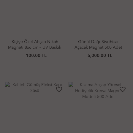
Kişiye Özel Ahşap Nikah
Gönül Dağı Sivrihisar
Magneti 8x6 cm – UV Baskılı
Açacak Magnet 500 Adet
Söz, Nişan ve Nikah
100.00 TL
5,000.00 TL
Hediyeliği (10 Adet)
favorite_border
favorite_border