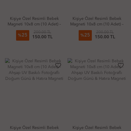
Kişiye Özel Resimli Bebek
Kişiye Özel Resimli Bebek
Magneti 10x8 cm (10 Adet) –
Magneti 10x8 cm (10 Adet) –
Ahşap UV Baskılı Fotoğraflı
Ahşap UV Baskılı Fotoğraflı
200.00 TL
200.00 TL
25
25
Doğum Günü & Hatıra
Doğum Günü & Hatıra
%
%
150.00 TL
150.00 TL
Magneti
Magneti
favorite_border
favorite_border
Kişiye Özel Resimli Bebek
Kişiye Özel Resimli Bebek