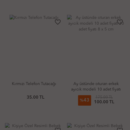
favorite_border
favorite_border
Kırmızı Telefon Tutacağı
Ay üstünde oturan erkek
ayıcık modeli 10 adet fiyatı
10 adet fiyatı 8 x 5 cm
35.00 TL
175.00 TL
43
%
100.00 TL