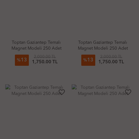
Toptan Gaziantep Temalı
Toptan Gaziantep Temalı
Magnet Modeli 250 Adet
Magnet Modeli 250 Adet
2,000.00 TL
2,000.00 TL
13
13
%
%
1,750.00 TL
1,750.00 TL
favorite_border
favorite_border