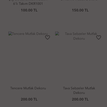
6'lı Takım DKR1001
100.00 TL
150.00 TL
favorite_border
favorite_border
Tencere Mutfak Dekoru
Tava Sebzeler Mutfak
Dekoru
200.00 TL
200.00 TL