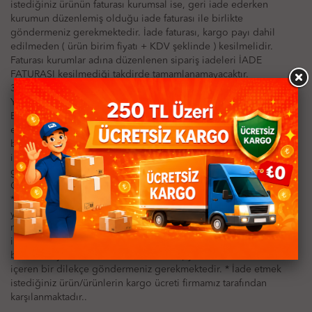
istediğiniz ürünün faturası kurumsal ise, geri iade ederken
kurumun düzenlemiş olduğu iade faturası ile birlikte
göndermeniz gerekmektedir. İade faturası, kargo payı dahil
edilmeden ( ürün birim fiyatı + KDV şeklinde ) kesilmelidir.
Faturası kurumlar adına düzenlenen sipariş iadeleri İADE
FATURASI kesilmediği takdirde tamamlanamayacaktır.
385 SAYILI VERGİ USUL KANUNU GENEL TEBLİĞİ UYARINCA
YENİ UYGULAMA!
Eğer vergi mükellefi değilseniz, almış olduğunuz ürünü iade
ederken elinizde bulunan firmamıza ait faturada ilgili iade
bölümündeki bilgileri eksiksiz olarak doldurduktan sonra
imzalayarak ürün ile birlikte bize geri göndermeniz
gerekmektedir. Aksi takdirde iade işleminiz tamamlanmayacaktır.
Genel iade şartları aşağıdaki gibidir;
* İadeler mutlak surette orjinal kutu veya ambalajı ile birlikte
yapılmalıdır. * Tekrar satılabilirlik özelliğini kaybetmiş, başka bir
müşteri tarafından satın alınamayacak durumda olan ürünlerin
iadesi kabul edilmemektedir. * İade etmek istediğiniz ürün ile
birlikte orijinal fatura (sizdeki bütün kopyaları) ve iade sebebini
içeren bir dilekçe göndermeniz gerekmektedir. * İade etmek
istediğiniz ürün/ürünlerin kargo ücreti firmamız tarafından
karşılanmaktadır..