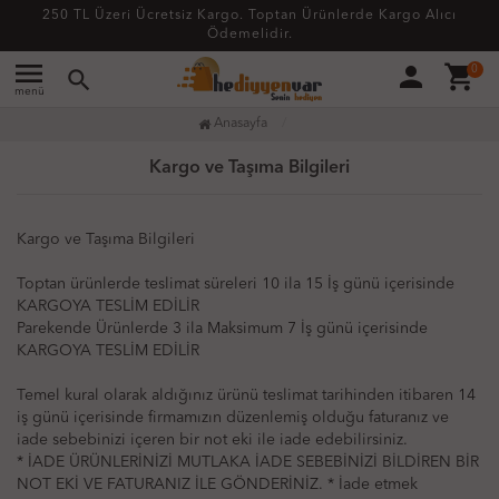
250 TL Üzeri Ücretsiz Kargo. Toptan Ürünlerde Kargo Alıcı
Ödemelidir.
menu
person
shopping_cart
0
search
menü
Anasayfa
Kargo ve Taşıma Bilgileri
Kargo ve Taşıma Bilgileri
Toptan ürünlerde teslimat süreleri 10 ila 15 İş günü içerisinde
KARGOYA TESLİM EDİLİR
Parekende Ürünlerde 3 ila Maksimum 7 İş günü içerisinde
KARGOYA TESLİM EDİLİR
Temel kural olarak aldığınız ürünü teslimat tarihinden itibaren 14
iş günü içerisinde firmamızın düzenlemiş olduğu faturanız ve
iade sebebinizi içeren bir not eki ile iade edebilirsiniz.
* İADE ÜRÜNLERİNİZİ MUTLAKA İADE SEBEBİNİZİ BİLDİREN BİR
NOT EKİ VE FATURANIZ İLE GÖNDERİNİZ. * İade etmek