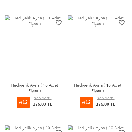
favorite_border
favorite_border
Hediyelik Ayna ( 10 Adet
Hediyelik Ayna ( 10 Adet
Fiyatı )
Fiyatı )
200.00 TL
200.00 TL
13
13
%
%
175.00 TL
175.00 TL