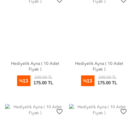
favorite_border
favorite_border
Hediyelik Ayna ( 10 Adet
Hediyelik Ayna ( 10 Adet
Fiyatı )
Fiyatı )
200.00 TL
200.00 TL
13
13
%
%
175.00 TL
175.00 TL
favorite_border
favorite_border