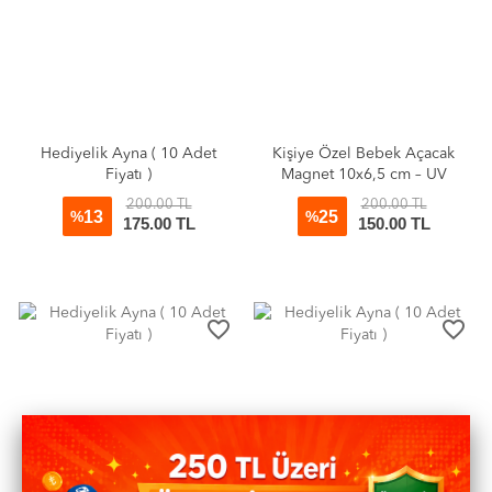
Hediyelik Ayna ( 10 Adet
Kişiye Özel Bebek Açacak
Fiyatı )
Magnet 10x6,5 cm – UV
Baskılı Hoş Geldin Bebek
200.00 TL
200.00 TL
13
25
%
Hediyeliği (10’lu Paket)
%
175.00 TL
150.00 TL
favorite_border
favorite_border