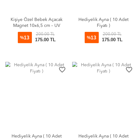
Kişiye Özel Bebek Açacak
Hediyelik Ayna ( 10 Adet
Magnet 10x6,5 cm – UV
Fiyatı )
Baskılı Hoş Geldin Bebek
200.00 TL
200.00 TL
13
13
Hediyeliği (10’lu Paket)
%
%
175.00 TL
175.00 TL
favorite_border
favorite_border
Hediyelik Ayna ( 10 Adet
Hediyelik Ayna ( 10 Adet