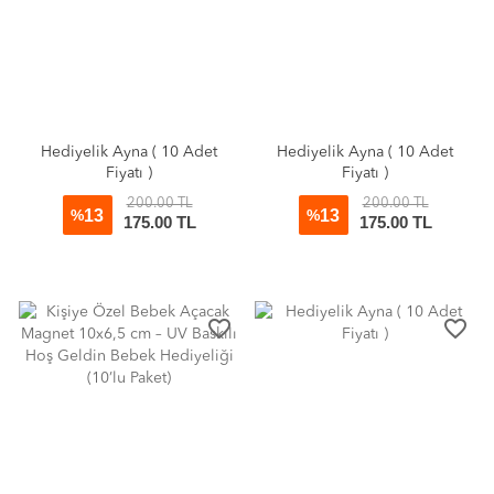
Hediyelik Ayna ( 10 Adet
Hediyelik Ayna ( 10 Adet
Fiyatı )
Fiyatı )
200.00 TL
200.00 TL
13
13
%
%
175.00 TL
175.00 TL
favorite_border
favorite_border