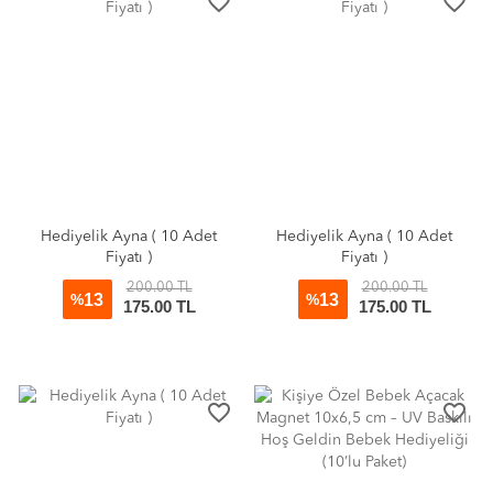
favorite_border
favorite_border
Hediyelik Ayna ( 10 Adet
Hediyelik Ayna ( 10 Adet
Fiyatı )
Fiyatı )
200.00 TL
200.00 TL
13
13
%
%
175.00 TL
175.00 TL
favorite_border
favorite_border