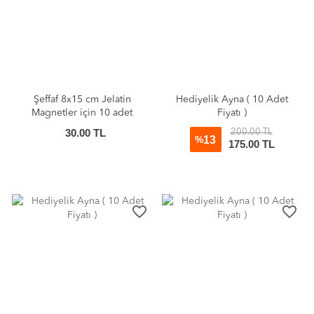
Şeffaf 8x15 cm Jelatin
Hediyelik Ayna ( 10 Adet
Magnetler için 10 adet
Fiyatı )
30.00 TL
200.00 TL
13
%
175.00 TL
favorite_border
favorite_border