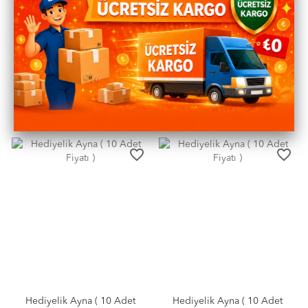
Hediyelik Ayna ( 10 Adet
Hediyelik Ayna ( 10 Adet
Fiyatı )
Fiyatı )
200.00 TL
200.00 TL
13
13
%
%
175.00 TL
175.00 TL
favorite_border
favorite_border
Hediyelik Ayna ( 10 Adet
Hediyelik Ayna ( 10 Adet