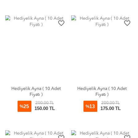
favorite_border
favorite_border
Hediyelik Ayna ( 10 Adet
Hediyelik Ayna ( 10 Adet
Fiyatı )
Fiyatı )
200.00 TL
200.00 TL
25
13
%
%
150.00 TL
175.00 TL