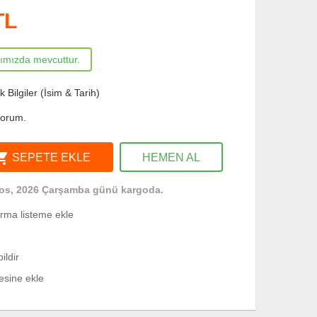
TL
rımızda mevcuttur.
Bilgiler (İsim & Tarih)
yorum.
ng_cart
SEPETE EKLE
HEMEN AL
os, 2026 Çarşamba günü kargoda.
ırma listeme ekle
ildir
tesine ekle