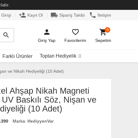
idir.
person_add
local_shipping
phone
Girişi
Kayıt Ol
Sipariş Takibi
İletişim
0
person
favorite_border
shopping_cart
search
Giriş Yap
Favorilerim
Sepetim
Toptan Hediyelik
Farklı Ürünler
an ve Nikah Hediyeliği (10 Adet)
zel Ahşap Nikah Magneti
 UV Baskılı Söz, Nişan ve
iyeliği (10 Adet)
1390
Marka:
HediyyenVar