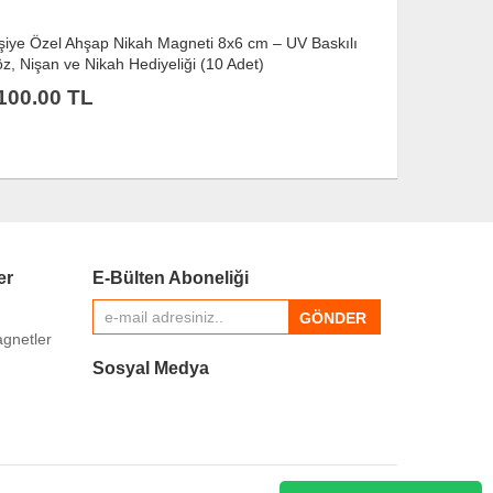
şiye Özel Ahşap Nikah Magneti 8x6 cm – UV Baskılı
Kişiye Özel 
z, Nişan ve Nikah Hediyeliği (10 Adet)
Söz, Nişan v
100.00 TL
100.00 
er
E-Bülten Aboneliği
gnetler
Sosyal Medya