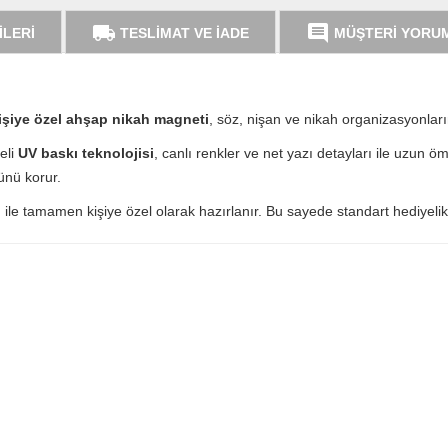
local_shipping
comment
İLERİ
TESLİMAT VE İADE
MÜŞTERİ YORU
işiye özel ahşap nikah magneti
, söz, nişan ve nikah organizasyonların
eli
UV baskı teknolojisi
, canlı renkler ve net yazı detayları ile uzun 
ünü korur.
j
ile tamamen kişiye özel olarak hazırlanır. Bu sayede standart hediyelikle