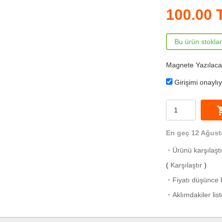
100.00
Bu ürün stokla
Magnete Yazılacak 
Girişimi onaylı
shoppi
En geç 12 Ağust
·
Ürünü karşılaşt
(
Karşılaştır
)
·
Fiyatı düşünce b
·
Aklımdakiler lis