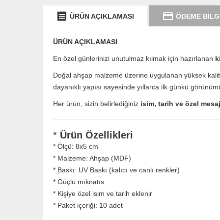
receipt
credit_card
ÜRÜN AÇIKLAMASI
ÖDEME BİLG
ÜRÜN AÇIKLAMASI
En özel günlerinizi unutulmaz kılmak için hazırlanan
k
Doğal ahşap malzeme üzerine uygulanan yüksek kalit
dayanıklı yapısı sayesinde yıllarca ilk günkü görünüm
Her ürün, sizin belirlediğiniz
isim, tarih ve özel mesa
*
Ürün Özellikleri
* Ölçü: 8x5 cm
* Malzeme: Ahşap (MDF)
* Baskı: UV Baskı (kalıcı ve canlı renkler)
* Güçlü mıknatıs
* Kişiye özel isim ve tarih eklenir
* Paket içeriği: 10 adet