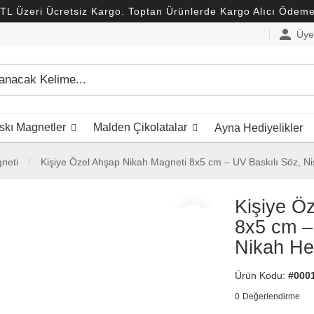
TL Üzeri Ücretsiz Kargo. Toptan Ürünlerde Kargo Alıcı Ödemel
person
Üye 
kı Magnetler
Malden Çikolatalar
Ayna Hediyelikler
neti
Kişiye Özel Ahşap Nikah Magneti 8x5 cm – UV Baskılı Söz, Niş
Kişiye Ö
favorite_border
8x5 cm –
Nikah Hed
Ürün Kodu:
#000
0
Değerlendirme