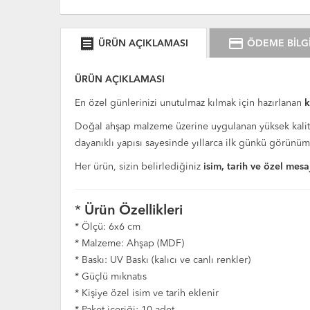
receipt
credit_card
ÜRÜN AÇIKLAMASI
ÖDEME BİLGİ
ÜRÜN AÇIKLAMASI
En özel günlerinizi unutulmaz kılmak için hazırlanan
k
Doğal ahşap malzeme üzerine uygulanan yüksek kalit
dayanıklı yapısı sayesinde yıllarca ilk günkü görünü
Her ürün, sizin belirlediğiniz
isim, tarih ve özel mesa
*
Ürün Özellikleri
* Ölçü: 6x6 cm
* Malzeme: Ahşap (MDF)
* Baskı: UV Baskı (kalıcı ve canlı renkler)
* Güçlü mıknatıs
* Kişiye özel isim ve tarih eklenir