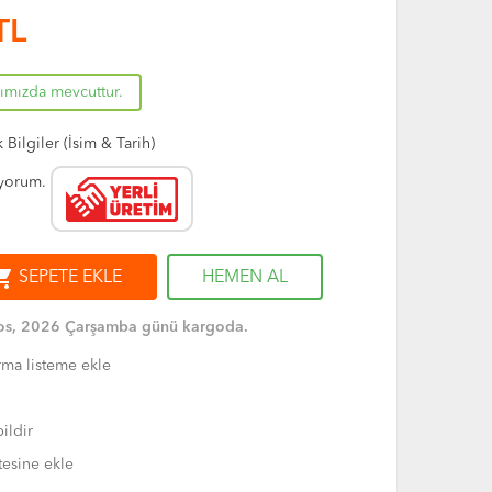
TL
rımızda mevcuttur.
Bilgiler (İsim & Tarih)
ıyorum.
ng_cart
SEPETE EKLE
HEMEN AL
os, 2026 Çarşamba günü kargoda.
rma listeme ekle
ildir
tesine ekle