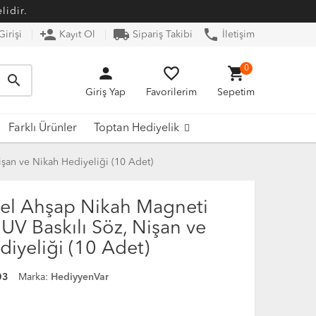
lidir.
person_add
local_shipping
phone
irişi
Kayıt Ol
Sipariş Takibi
İletişim
person
favorite_border
shopping_cart
0
search
Giriş Yap
Favorilerim
Sepetim
Farklı Ürünler
Toptan Hediyelik
şan ve Nikah Hediyeliği (10 Adet)
zel Ahşap Nikah Magneti
UV Baskılı Söz, Nişan ve
iyeliği (10 Adet)
03
Marka:
HediyyenVar