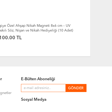
Kişiye Özel Ahşap Nikah Magneti 8x6 cm – UV
)
Baskılı Söz, Nişan ve Nikah Hediyeliği (10 Adet)
100.00 TL
er
E-Bülten Aboneliği
gnetler
Sosyal Medya