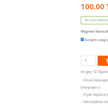
100.00
Bu ürün stokla
Magnete Yazılacak 
Girişimi onayl
shoppi
En geç 12 Ağust
·
Ürünü karşılaştı
(
Karşılaştır
)
·
Fiyatı düşünce b
·
Aklımdakiler lis