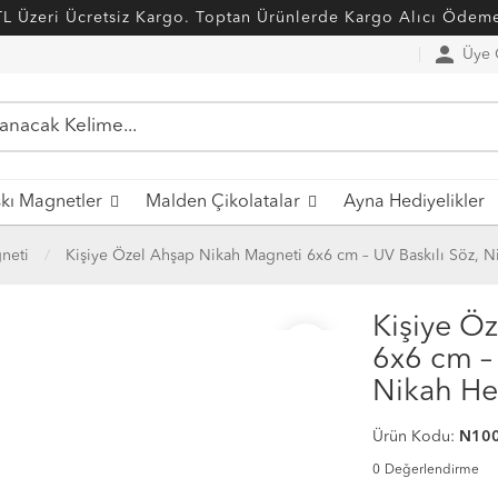
L Üzeri Ücretsiz Kargo. Toptan Ürünlerde Kargo Alıcı Ödeme
person
Üye G
kı Magnetler
Malden Çikolatalar
Ayna Hediyelikler
neti
Kişiye Özel Ahşap Nikah Magneti 6x6 cm – UV Baskılı Söz, Ni
Kişiye Ö
favorite_border
6x6 cm – 
Nikah Hed
Ürün Kodu:
N10
0
Değerlendirme