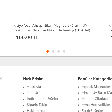
6 cm – UV
Kişiye Özel Ahşap Nikah Magneti 8x6 cm – UV
i (10 Adet)
Baskılı Söz, Nişan ve Nikah Hediyeliği (10 Adet
100.00 TL
i
Hızlı Erişim
Popüler Kategoril
Anasayfa
Açacak Magnetler
Yeni Ürünler
Ahşap Uv Baskı Ma
İndirimdeki Ürünler
Malden Çikolatalar
Sipariş Takip
Ayna Hediyelikler
Hakkımızda
Farklı Ürünler