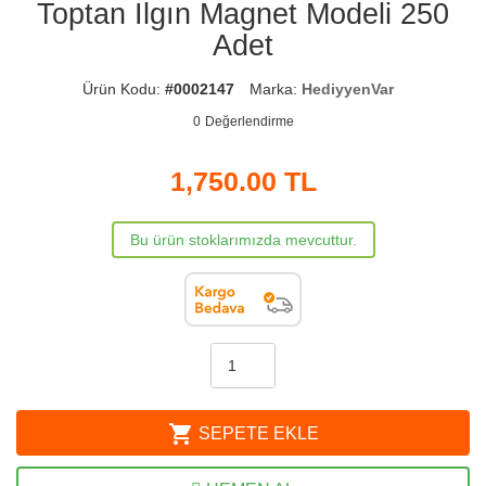
Toptan Ilgın Magnet Modeli 250
Adet
Ürün Kodu:
#0002147
Marka:
HediyyenVar
0
Değerlendirme
1,750.00
TL
Bu ürün stoklarımızda mevcuttur.
shopping_cart
SEPETE EKLE