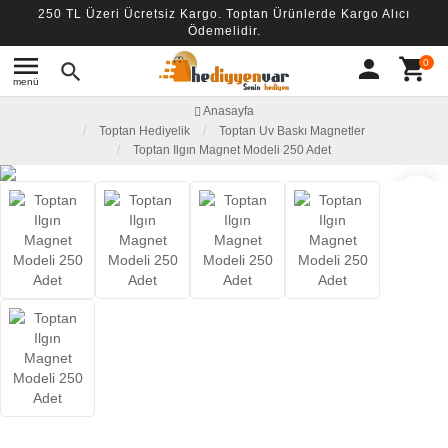
250 TL Üzeri Ücretsiz Kargo. Toptan Ürünlerde Kargo Alıcı
Ödemelidir.
menu
person
shopping_cart
0
search
menü
Anasayfa
Toptan Hediyelik
Toptan Uv Baskı Magnetler
Toptan Ilgın Magnet Modeli 250 Adet
favorite_border