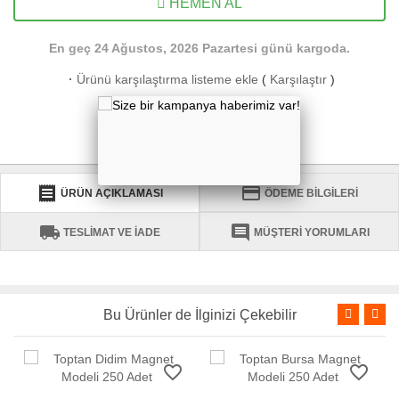
HEMEN AL
En geç 24 Ağustos, 2026 Pazartesi günü kargoda.
·
Ürünü karşılaştırma listeme ekle
(
Karşılaştır
)
·
Fiyatı düşünce bildir
·
Aklımdakiler listesine ekle
receipt
credit_card
ÜRÜN AÇIKLAMASI
ÖDEME BİLGİLERİ
local_shipping
comment
TESLİMAT VE İADE
MÜŞTERİ YORUMLARI
Bu Ürünler de İlginizi Çekebilir
favorite_border
favorite_border