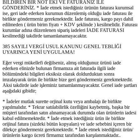
BİLDİREN BİR NOT EKİ VE FATURANIZ İLE
GÖNDERİNİZ. * İade etmek istediğiniz ürünün faturası kurumsal
ise, geri iade ederken kurumun düzenlemiş olduğu iade faturası ile
birlikte göndermeniz gerekmektedir. İade faturası, kargo payı dahil
edilmeden ( ürün birim fiyatı + KDV şeklinde ) kesilmelidir. Faturası
kurumlar adına düzenlenen sipariş iadeleri İADE FATURASI
kesilmediği takdirde tamamlanamayacaktır.
385 SAYILI VERGİ USUL KANUNU GENEL TEBLİĞİ
UYARINCA YENİ UYGULAMA!
Eğer vergi mükellefi değilseniz, almış olduğunuz ürünü iade
ederken elinizde bulunan firmamıza ait faturada ilgili iade
bölümündeki bilgileri eksiksiz olarak doldurduktan sonra
imzalayarak ürün ile birlikte bize geri göndermeniz gerekmektedir.
Aksi takdirde iade işleminiz tamamlanmayacaktır. Genel iade şartları
aşağıdaki gibidir;
* İadeler mutlak surette orjinal kutu veya ambalajı ile birlikte
yapılmalıdır. * Tekrar satılabilirlik özelliğini kaybetmiş, başka bir
müşteri tarafından satın alınamayacak durumda olan ürünlerin iadesi
kabul edilmemektedir. * İade etmek istediğiniz ürün ile birlikte
orijinal fatura (sizdeki bütün kopyaları) ve iade sebebini içeren bir
dilekçe göndermeniz gerekmektedir. * İade etmek istediğiniz ürün/
ürünlerin kargo ücreti firmamız tarafından karşılanmaktadır..