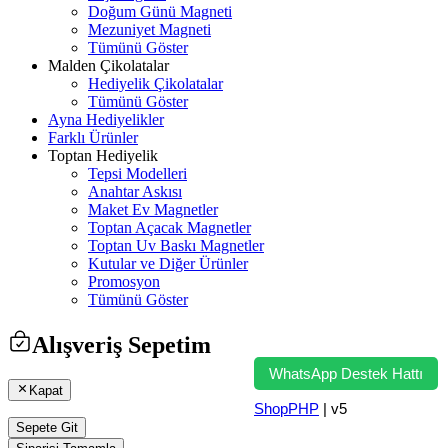
Doğum Günü Magneti
Mezuniyet Magneti
Tümünü Göster
Malden Çikolatalar
Hediyelik Çikolatalar
Tümünü Göster
Ayna Hediyelikler
Farklı Ürünler
Toptan Hediyelik
Tepsi Modelleri
Anahtar Askısı
Maket Ev Magnetler
Toptan Açacak Magnetler
Toptan Uv Baskı Magnetler
Kutular ve Diğer Ürünler
Promosyon
Tümünü Göster
Alışveriş Sepetim
WhatsApp Destek Hattı
Kapat
ShopPHP
| v5
Sepete Git