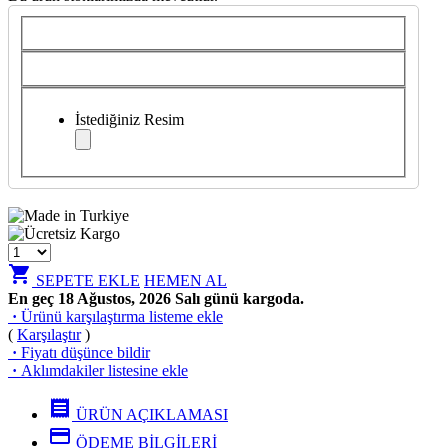
İstediğiniz Resim
shopping_cart
SEPETE EKLE
HEMEN AL
En geç 18 Ağustos, 2026 Salı günü kargoda.
·
Ürünü karşılaştırma listeme ekle
(
Karşılaştır
)
·
Fiyatı düşünce bildir
·
Aklımdakiler listesine ekle
receipt
ÜRÜN AÇIKLAMASI
credit_card
ÖDEME BİLGİLERİ