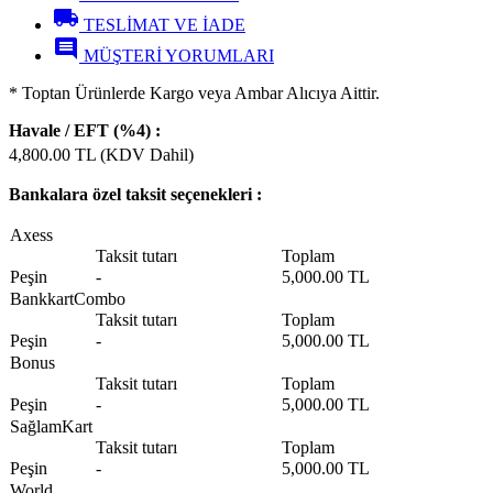
local_shipping
TESLİMAT VE İADE
comment
MÜŞTERİ YORUMLARI
​* Toptan Ürünlerde Kargo veya Ambar Alıcıya Aittir.
Havale / EFT (%4) :
4,800.00
TL (KDV Dahil)
Bankalara özel taksit seçenekleri :
Axess
Taksit tutarı
Toplam
Peşin
-
5,000.00 TL
BankkartCombo
Taksit tutarı
Toplam
Peşin
-
5,000.00 TL
Bonus
Taksit tutarı
Toplam
Peşin
-
5,000.00 TL
SağlamKart
Taksit tutarı
Toplam
Peşin
-
5,000.00 TL
World