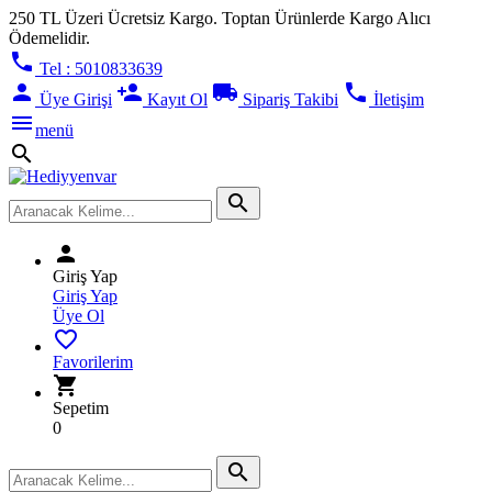
250 TL Üzeri Ücretsiz Kargo. Toptan Ürünlerde Kargo Alıcı
Ödemelidir.
phone
Tel : 5010833639
person
person_add
local_shipping
phone
Üye Girişi
Kayıt Ol
Sipariş Takibi
İletişim
menu
menü
search
search
person
Giriş Yap
Giriş Yap
Üye Ol
favorite_border
Favorilerim
shopping_cart
Sepetim
0
search