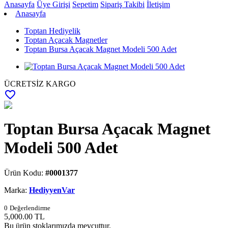
Anasayfa
Üye Girişi
Sepetim
Sipariş Takibi
İletişim
Anasayfa
Toptan Hediyelik
Toptan Açacak Magnetler
Toptan Bursa Açacak Magnet Modeli 500 Adet
ÜCRETSİZ KARGO
favorite_border
Toptan Bursa Açacak Magnet
Modeli 500 Adet
Ürün Kodu:
#0001377
Marka:
HediyyenVar
0
Değerlendirme
5,000.00
TL
Bu ürün stoklarımızda mevcuttur.