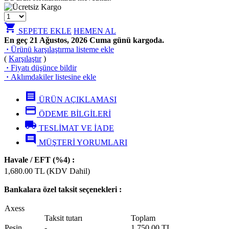
shopping_cart
SEPETE EKLE
HEMEN AL
En geç 21 Ağustos, 2026 Cuma günü kargoda.
·
Ürünü karşılaştırma listeme ekle
(
Karşılaştır
)
·
Fiyatı düşünce bildir
·
Aklımdakiler listesine ekle
receipt
ÜRÜN AÇIKLAMASI
credit_card
ÖDEME BİLGİLERİ
local_shipping
TESLİMAT VE İADE
comment
MÜŞTERİ YORUMLARI
Havale / EFT (%4) :
1,680.00
TL (KDV Dahil)
Bankalara özel taksit seçenekleri :
Axess
Taksit tutarı
Toplam
Peşin
-
1,750.00 TL