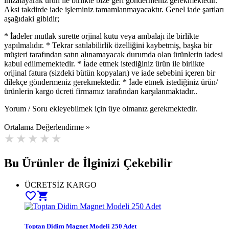
imzalayarak ürün ile birlikte bize geri göndermeniz gerekmektedir.
Aksi takdirde iade işleminiz tamamlanmayacaktır. Genel iade şartları
aşağıdaki gibidir;
* İadeler mutlak surette orjinal kutu veya ambalajı ile birlikte
yapılmalıdır. * Tekrar satılabilirlik özelliğini kaybetmiş, başka bir
müşteri tarafından satın alınamayacak durumda olan ürünlerin iadesi
kabul edilmemektedir. * İade etmek istediğiniz ürün ile birlikte
orijinal fatura (sizdeki bütün kopyaları) ve iade sebebini içeren bir
dilekçe göndermeniz gerekmektedir. * İade etmek istediğiniz ürün/
ürünlerin kargo ücreti firmamız tarafından karşılanmaktadır..
Yorum / Soru ekleyebilmek için üye olmanız gerekmektedir.
Ortalama Değerlendirme »
Bu Ürünler de İlginizi Çekebilir
ÜCRETSİZ KARGO
favorite_border
shopping_cart
Toptan Didim Magnet Modeli 250 Adet