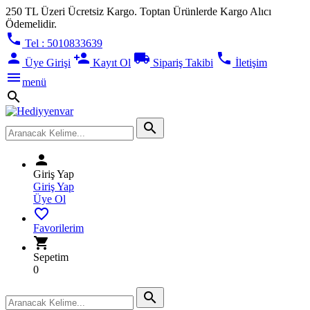
250 TL Üzeri Ücretsiz Kargo. Toptan Ürünlerde Kargo Alıcı
Ödemelidir.
phone
Tel : 5010833639
person
person_add
local_shipping
phone
Üye Girişi
Kayıt Ol
Sipariş Takibi
İletişim
menu
menü
search
search
person
Giriş Yap
Giriş Yap
Üye Ol
favorite_border
Favorilerim
shopping_cart
Sepetim
0
search