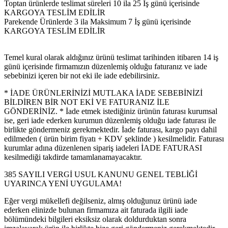
Toptan ürünlerde teslimat süreleri 10 ila 25 İş günü içerisinde
KARGOYA TESLİM EDİLİR
Parekende Ürünlerde 3 ila Maksimum 7 İş günü içerisinde
KARGOYA TESLİM EDİLİR
Temel kural olarak aldığınız ürünü teslimat tarihinden itibaren 14 iş
günü içerisinde firmamızın düzenlemiş olduğu faturanız ve iade
sebebinizi içeren bir not eki ile iade edebilirsiniz.
* İADE ÜRÜNLERİNİZİ MUTLAKA İADE SEBEBİNİZİ
BİLDİREN BİR NOT EKİ VE FATURANIZ İLE
GÖNDERİNİZ. * İade etmek istediğiniz ürünün faturası kurumsal
ise, geri iade ederken kurumun düzenlemiş olduğu iade faturası ile
birlikte göndermeniz gerekmektedir. İade faturası, kargo payı dahil
edilmeden ( ürün birim fiyatı + KDV şeklinde ) kesilmelidir. Faturası
kurumlar adına düzenlenen sipariş iadeleri İADE FATURASI
kesilmediği takdirde tamamlanamayacaktır.
385 SAYILI VERGİ USUL KANUNU GENEL TEBLİĞİ
UYARINCA YENİ UYGULAMA!
Eğer vergi mükellefi değilseniz, almış olduğunuz ürünü iade
ederken elinizde bulunan firmamıza ait faturada ilgili iade
bölümündeki bilgileri eksiksiz olarak doldurduktan sonra