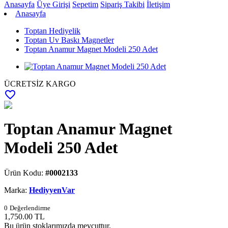
Anasayfa
Üye Girişi
Sepetim
Sipariş Takibi
İletişim
Anasayfa
Toptan Hediyelik
Toptan Uv Baskı Magnetler
Toptan Anamur Magnet Modeli 250 Adet
ÜCRETSİZ KARGO
favorite_border
Toptan Anamur Magnet
Modeli 250 Adet
Ürün Kodu:
#0002133
Marka:
HediyyenVar
0
Değerlendirme
1,750.00
TL
Bu ürün stoklarımızda mevcuttur.