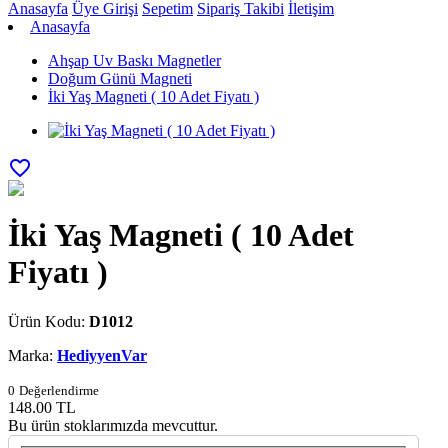
Anasayfa
Üye Girişi
Sepetim
Sipariş Takibi
İletişim
Anasayfa
Ahşap Uv Baskı Magnetler
Doğum Günü Magneti
İki Yaş Magneti ( 10 Adet Fiyatı )
favorite_border
İki Yaş Magneti ( 10 Adet
Fiyatı )
Ürün Kodu:
D1012
Marka:
HediyyenVar
0
Değerlendirme
148.00
TL
Bu ürün stoklarımızda mevcuttur.