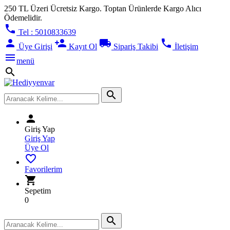
250 TL Üzeri Ücretsiz Kargo. Toptan Ürünlerde Kargo Alıcı
Ödemelidir.
phone
Tel : 5010833639
person
person_add
local_shipping
phone
Üye Girişi
Kayıt Ol
Sipariş Takibi
İletişim
menu
menü
search
search
person
Giriş Yap
Giriş Yap
Üye Ol
favorite_border
Favorilerim
shopping_cart
Sepetim
0
search