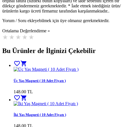
orijinal fatura (sizdeki bütün kopyaları) ve iade sebebini içeren bir
dilekçe göndermeniz gerekmektedir. * İade etmek istediğiniz ürün/
ürünlerin kargo ücreti firmamız tarafından karşılanmaktadır..
Yorum / Soru ekleyebilmek için üye olmanız gerekmektedir.
Ortalama Değerlendirme »
Bu Ürünler de İlginizi Çekebilir
favorite_border
shopping_cart
Üç Yaş Magneti ( 10 Adet Fiyatı )
148.00 TL
favorite_border
shopping_cart
İki Yaş Magneti ( 10 Adet Fiyatı )
148.00 TL