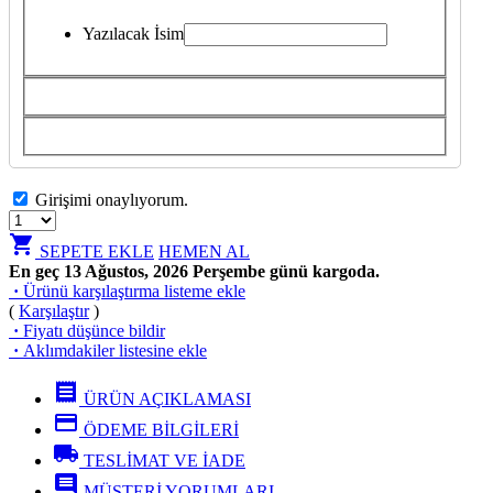
Yazılacak İsim
Girişimi onaylıyorum.
shopping_cart
SEPETE EKLE
HEMEN AL
En geç 13 Ağustos, 2026 Perşembe günü kargoda.
·
Ürünü karşılaştırma listeme ekle
(
Karşılaştır
)
·
Fiyatı düşünce bildir
·
Aklımdakiler listesine ekle
receipt
ÜRÜN AÇIKLAMASI
credit_card
ÖDEME BİLGİLERİ
local_shipping
TESLİMAT VE İADE
comment
MÜŞTERİ YORUMLARI