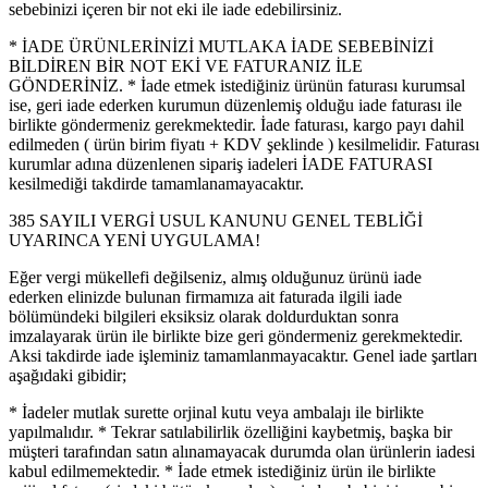
sebebinizi içeren bir not eki ile iade edebilirsiniz.
* İADE ÜRÜNLERİNİZİ MUTLAKA İADE SEBEBİNİZİ
BİLDİREN BİR NOT EKİ VE FATURANIZ İLE
GÖNDERİNİZ. * İade etmek istediğiniz ürünün faturası kurumsal
ise, geri iade ederken kurumun düzenlemiş olduğu iade faturası ile
birlikte göndermeniz gerekmektedir. İade faturası, kargo payı dahil
edilmeden ( ürün birim fiyatı + KDV şeklinde ) kesilmelidir. Faturası
kurumlar adına düzenlenen sipariş iadeleri İADE FATURASI
kesilmediği takdirde tamamlanamayacaktır.
385 SAYILI VERGİ USUL KANUNU GENEL TEBLİĞİ
UYARINCA YENİ UYGULAMA!
Eğer vergi mükellefi değilseniz, almış olduğunuz ürünü iade
ederken elinizde bulunan firmamıza ait faturada ilgili iade
bölümündeki bilgileri eksiksiz olarak doldurduktan sonra
imzalayarak ürün ile birlikte bize geri göndermeniz gerekmektedir.
Aksi takdirde iade işleminiz tamamlanmayacaktır. Genel iade şartları
aşağıdaki gibidir;
* İadeler mutlak surette orjinal kutu veya ambalajı ile birlikte
yapılmalıdır. * Tekrar satılabilirlik özelliğini kaybetmiş, başka bir
müşteri tarafından satın alınamayacak durumda olan ürünlerin iadesi
kabul edilmemektedir. * İade etmek istediğiniz ürün ile birlikte