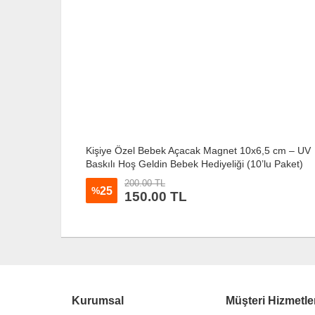
5 cm – UV
Kişiye Özel Bebek Açacak Magnet 10x6,5 cm – UV
lu Paket)
Baskılı Hoş Geldin Bebek Hediyeliği (10’lu Paket)
200.00 TL
25
%
150.00 TL
Kurumsal
Müşteri Hizmetle