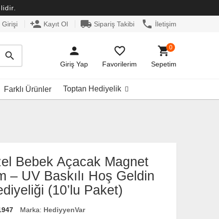
idir.
person_add
local_shipping
phone
Girişi
Kayıt Ol
Sipariş Takibi
İletişim
0
person
favorite_border
shopping_cart
search
Giriş Yap
Favorilerim
Sepetim
Toptan Hediyelik
Farklı Ürünler
zel Bebek Açacak Magnet
m – UV Baskılı Hoş Geldin
iyeliği (10’lu Paket)
1947
Marka:
HediyyenVar