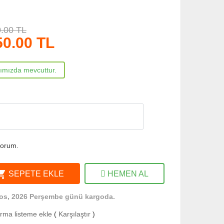
.00 TL
50.00
TL
rımızda mevcuttur.
yorum.
ng_cart
SEPETE EKLE
HEMEN AL
os, 2026 Perşembe günü kargoda.
ırma listeme ekle
(
Karşılaştır
)