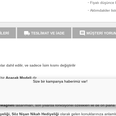
·
Fiyatı düşünce b
·
Aklımdakiler lis
local_shipping
comment
İLERİ
TESLİMAT VE İADE
MÜŞTERİ YORU
ar dahil edilir, ve sadece İsim kısmı değiştirilir
 bir
Açacak Modeli
dir.
Açacak Magnet Modeli
 Magneti
tasarımları, son yıllarda fonksiyonel özellikleri ile de ön plana
eliği, Söz Nişan Nikah Hediyeliği
olarak gelen konuklarınıza anlamlı