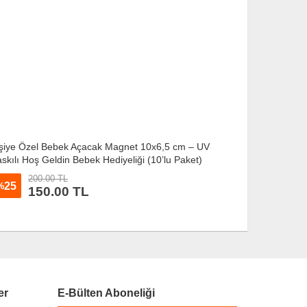
şiye Özel Bebek Açacak Magnet 10x6,5 cm – UV
Kişiye Özel
skılı Hoş Geldin Bebek Hediyeliği (10’lu Paket)
Baskılı Hoş G
200.00 TL
200.
25
25
%
%
150.00 TL
15
er
E-Bülten Aboneliği