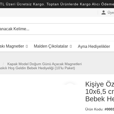
TL Üzeri Ücretsiz Kargo. Toptan Ürünlerde Kargo Alıcı Ödemel
person
Üye 
kı Magnetler
Malden Çikolatalar
Ayna Hediyelikler
Kapak Model Doğum Günü Açacak Magnetleri
ılı Hoş Geldin Bebek Hediyeliği (10’lu Paket)
Kişiye Ö
favorite_border
10x6,5 c
Bebek Hed
Ürün Kodu:
#000