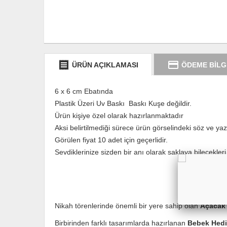
receipt
credit_card
ÜRÜN AÇIKLAMASI
ÖDEME BİLG
6 x 6 cm Ebatında
Plastik Üzeri Uv Baskı Baskı Kuşe değildir.
Ürün kişiye özel olarak hazırlanmaktadır
Aksi belirtilmediği sürece ürün görselindeki söz ve yazıl
Görülen fiyat 10 adet için geçerlidir.
Sevdiklerinize sizden bir anı olarak saklaya bilecekleri
Nikah törenlerinde önemli bir yere sahip olan
Açacak
Birbirinden farklı tasarımlarda hazırlanan
Bebek Hediy