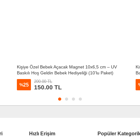
Kişiye Özel Bebek Açacak Magnet 10x6,5 cm – UV
Ki
Baskılı Hoş Geldin Bebek Hediyeliği (10’lu Paket)
Ba
200.00 TL
25
%
150.00 TL
ri
Hızlı Erişim
Popüler Kategoril