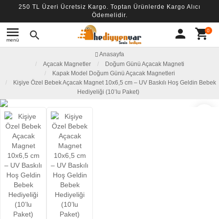
250 TL Üzeri Ücretsiz Kargo. Toptan Ürünlerde Kargo Alıcı
Ödemelidir.
menu
person
shopping_cart
0
search
menü
Anasayfa
Açacak Magnetler
Doğum Günü Açacak Magneti
Kapak Model Doğum Günü Açacak Magnetleri
Kişiye Özel Bebek Açacak Magnet 10x6,5 cm – UV Baskılı Hoş Geldin Bebek
Hediyeliği (10’lu Paket)
favorite_border