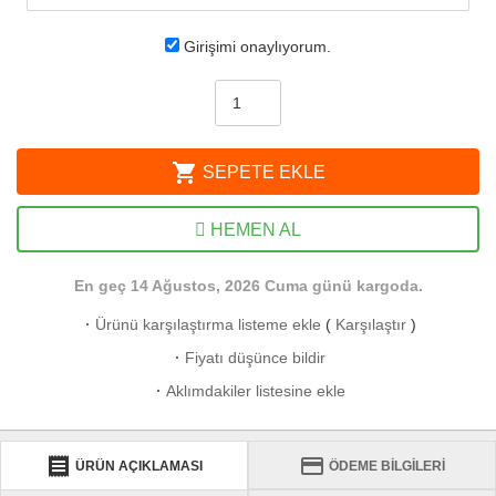
Girişimi onaylıyorum.
shopping_cart
SEPETE EKLE
HEMEN AL
En geç 14 Ağustos, 2026 Cuma günü kargoda.
·
Ürünü karşılaştırma listeme ekle
(
Karşılaştır
)
·
Fiyatı düşünce bildir
·
Aklımdakiler listesine ekle
receipt
credit_card
ÜRÜN AÇIKLAMASI
ÖDEME BİLGİLERİ