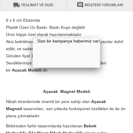
local_shipping
comment
TESLİMAT VE İADE
MÜŞTERİ YORUMLARI
6 x 6 cm Ebatında
Plastik Üzeri Uv Baskı Baskı Kuşe değildir.
Ürün kişiye özel olarak hazırlanmaktadır
Aksi belirtilmediği sürece ürün görselindeki söz ve yazılar dahil
edilir, ve sadece İsim kısmı değiştirilir
Görülen fiyat 10 adet için geçerlidir.
Sevdiklerinize sizden bir anı olarak saklaya bilecekleri
bir
Açacak Modeli
dir.
Açacak Magnet Modeli
Nikah törenlerinde önemli bir yere sahip olan
Açacak
Magneti
tasarımları, son yıllarda fonksiyonel özellikleri ile de ön
plana çıkmaktadır.
Birbirinden farklı tasarımlarda hazırlanan
Bebek