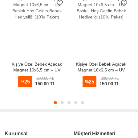
favorite_border
favorite_border
Kişiye Özel Bebek Açacak
Kişiye Özel Bebek Açacak
Magnet 10x6,5 cm – UV
Magnet 10x6,5 cm – UV
Baskılı Hoş Geldin Bebek
Baskılı Hoş Geldin Bebek
200.00 TL
200.00 TL
Hediyeliği (10’lu Paket)
25
Hediyeliği (10’lu Paket)
25
%
%
150.00 TL
150.00 TL
Kurumsal
Müşteri Hizmetleri