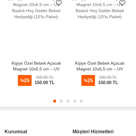
favorite_border
favorite_border
Kişiye Özel Bebek Açacak
Kişiye Özel Bebek Açacak
Magnet 10x6,5 cm – UV
Magnet 10x6,5 cm – UV
Baskılı Hoş Geldin Bebek
Baskılı Hoş Geldin Bebek
200.00 TL
200.00 TL
Hediyeliği (10’lu Paket)
25
Hediyeliği (10’lu Paket)
25
%
%
150.00 TL
150.00 TL
Kurumsal
Müşteri Hizmetleri