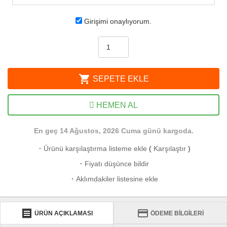
Girişimi onaylıyorum.
shopping_cart
SEPETE EKLE
HEMEN AL
En geç 14 Ağustos, 2026 Cuma günü kargoda.
·
Ürünü karşılaştırma listeme ekle
(
Karşılaştır
)
·
Fiyatı düşünce bildir
·
Aklımdakiler listesine ekle
receipt
credit_card
ÜRÜN AÇIKLAMASI
ÖDEME BİLGİLERİ