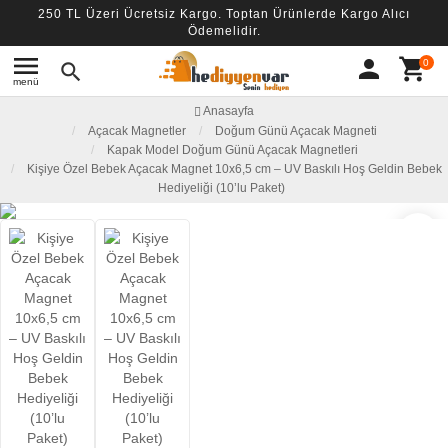
250 TL Üzeri Ücretsiz Kargo. Toptan Ürünlerde Kargo Alıcı
Ödemelidir.
menu
person
shopping_cart
0
search
menü
Anasayfa
Açacak Magnetler
Doğum Günü Açacak Magneti
Kapak Model Doğum Günü Açacak Magnetleri
Kişiye Özel Bebek Açacak Magnet 10x6,5 cm – UV Baskılı Hoş Geldin Bebek
Hediyeliği (10’lu Paket)
favorite_border