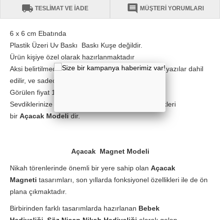
local_shipping
comment
TESLİMAT VE İADE
MÜŞTERİ YORUMLARI
6 x 6 cm Ebatında
Plastik Üzeri Uv Baskı Baskı Kuşe değildir.
Ürün kişiye özel olarak hazırlanmaktadır
Aksi belirtilmediği sürece ürün görselindeki söz ve yazılar dahil
edilir, ve sadece İsim kısmı değiştirilir
Görülen fiyat 10 adet için geçerlidir.
Sevdiklerinize sizden bir anı olarak saklaya bilecekleri
bir
Açacak Modeli
dir.
Açacak Magnet Modeli
Nikah törenlerinde önemli bir yere sahip olan
Açacak
Magneti
tasarımları, son yıllarda fonksiyonel özellikleri ile de ön
plana çıkmaktadır.
Birbirinden farklı tasarımlarda hazırlanan
Bebek